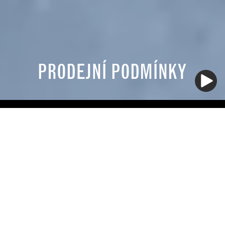
PRODEJNÍ PODMÍNKY
OBCHODNÍ PODMÍNKY PRODÁVAJÍCÍHO
1. Jurisdikce; uzavření smlouvy. Pro účely těchto
obchodních podmínek je jurisdikcí Jižní Karolína,
USA, (dále jen „jurisdikce“). Tyto smluvní podmínky a
jakýkoli dokument společnosti Sage Automotive
Interiors, Inc. (dále jen „prodávající“) a jakákoli jiná
písemná nebo elektronická komunikace prodávajícího,
která směřovala osobě nebo subjektu uvedeným na